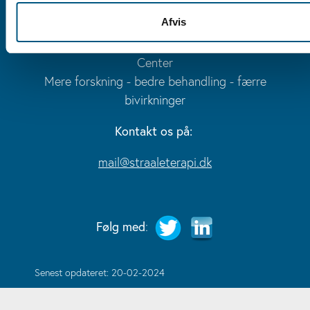
Nationalt forskningscenter for stråleterapi
Afvis
Støttet af Kræftens Bekæmpelse
En del af Danish Comprehensive Cancer
Center
Mere forskning - bedre behandling - færre
bivirkninger
Kontakt os på:
mail@straaleterapi.dk
Følg med
:
Senest opdateret: 20-02-2024