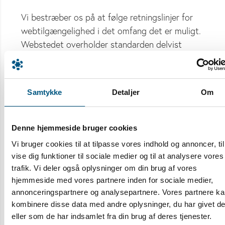
Vi bestræber os på at følge retningslinjer for
webtilgængelighed i det omfang det er muligt.
Webstedet overholder standarden delvist
(overholder de fleste krav). Vurdering er
foretaget af ekstern part.
Samtykke
Detaljer
Om
Ikke-tilgængeligt indhold
Der er indhold på hjemmesiden som ikke
Denne hjemmeside bruger cookies
overholder webtilgængelighedsloven og falder
ind under undtagelsen om en uforholdsmæssig
Vi bruger cookies til at tilpasse vores indhold og annoncer, til
stor byrde, f.eks. en invitation fra anden part
vise dig funktioner til sociale medier og til at analysere vores
trafik. Vi deler også oplysninger om din brug af vores
samt indhold med en lille læserskare.
hjemmeside med vores partnere inden for sociale medier,
Indhold, der kvalificeres som arkiver, som
annonceringspartnere og analysepartnere. Vores partnere k
kombinere disse data med andre oplysninger, du har givet d
hverken er opdateret eller redigeret efter
eller som de har indsamlet fra din brug af deres tjenester.
den 23. september 2019