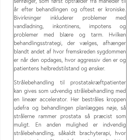
senfølger, som først optræder fra måneder til
år efter behandlingen og oftest er kroniske.
Bivirkninger inkluderer problemer med
vandladning, inkontinens, impotens og
problemer med blære og tarm. Hvilken
behandlingsstrategi, der vælges, afhænger
blandt andet af hvor fremskreden sygdommen
er når den opdages, hvor aggressiv den er og
patientens helbredstilstand og ønsker.
Strålebehandling til prostatakræftpatienter
kan gives som udvendig strålebehandling med
en lineær accelerator. Her bestråles kroppen
udefra og behandlingen planlægges nøje, så
strålerne rammer prostata så præcist som
muligt. En anden mulighed er indvendig
strålebehandling, såkaldt brachyterapi, hvor