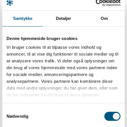
strålebehandling af hele prostata. Dette
kliniske studie er et skridt hen i mod at tilbyde
fokal behandling til denne gruppe af patienter.
Samtykke
Detaljer
Om
Potentialet i at give fokal strålebehandling til
denne gruppe er stort, da man kan øge
Denne hjemmeside bruger cookies
sandsynligheden for helbredelse med absolut
Vi bruger cookies til at tilpasse vores indhold og
20 % og samtidig mindske bivirkningerne til
annoncer, til at vise dig funktioner til sociale medier og til
strålebehandlingen.
at analysere vores trafik. Vi deler også oplysninger om
din brug af vores hjemmeside med vores partnere inden
Det kliniske studie er godkendt af relevante
for sociale medier, annonceringspartnere og
instanser og forventes igangsat i løbet af
analysepartnere. Vores partnere kan kombinere disse
efteråret 2020. Projektet udgår fra
data med andre oplysninger, du har givet dem, eller som
Kræftafdelingen på Aarhus
de har indsamlet fra din brug af deres tjenester.
Universitetshospital, men patienterne
identificeres i forbindelse med kontrolbesøg på
Samtykkevalg
lokalt hospital. Forundersøgelser, inklusion og
Nødvendig
behandling vil finde sted på Aarhus