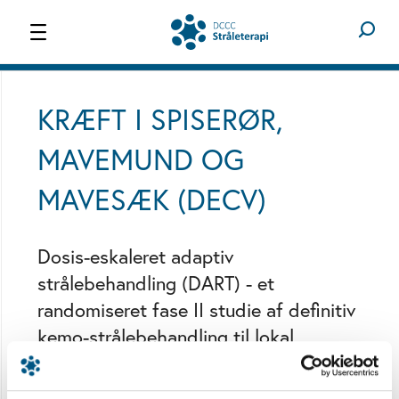
STRÅLETERAPI
OM OS
KRÆFT I SPISERØR,
MAVEMUND OG
MAVESÆK (DECV)
Dosis-eskaleret adaptiv
strålebehandling (DART) - et
randomiseret fase II studie af definitiv
kemo-strålebehandling til lokal
avanceret esophagus cancer
I Danmark diagnosticeres der hvert år ca. 1000