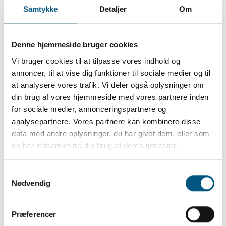
nye patienter med kræft i spiserør og
Samtykke
Detaljer
Om
mavemund. Operation er den primære
behandling af patienter med lokaliseret
Denne hjemmeside bruger cookies
sygdom. Patienter det ikke er muligt at
Vi bruger cookies til at tilpasse vores indhold og
operere, behandles med kemo-
annoncer, til at vise dig funktioner til sociale medier og til
strålebehandling, men disse patienter har en 5-
at analysere vores trafik. Vi deler også oplysninger om
års overlevelse på kun 15-25%.
din brug af vores hjemmeside med vores partnere inden
Formålet med studiet er at undersøge effekten
for sociale medier, annonceringspartnere og
af eskaleret stråledosis til de mest PET-aktive
analysepartnere. Vores partnere kan kombinere disse
dele af
tumor
og lymfekirtler sammenlignet
data med andre oplysninger, du har givet dem, eller som
med standard strålebehandling hos patienter
de har indsamlet fra din brug af deres tjenester.
med lokal avanceret esophagus cancer.
Samtykkevalg
211 deltagere
Nødvendig
Clinical Trials ID: NCT04086901
Find mere information om studiet her.
Præferencer