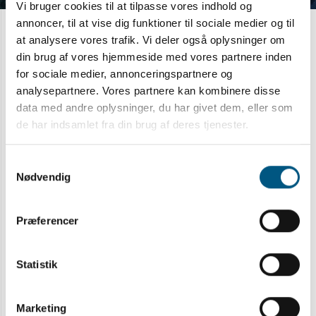
Vi bruger cookies til at tilpasse vores indhold og
annoncer, til at vise dig funktioner til sociale medier og til
CHRISTIAN RØNN HANSEN
at analysere vores trafik. Vi deler også oplysninger om
Radiofysisk Laboratorium & DCPT
din brug af vores hjemmeside med vores partnere inden
Odense University Hospital
for sociale medier, annonceringspartnere og
analysepartnere. Vores partnere kan kombinere disse
data med andre oplysninger, du har givet dem, eller som
SIMON KROGH
de har indsamlet fra din brug af deres tjenester.
Softwareudvikler
Odense University Hospital
Samtykkevalg
Nødvendig
IVAN R. VOGELIUS
Præferencer
Head of Medical Physics, Professor
Rigshospitalet, Copenhagen
Statistik
STINE KORREMAN
Marketing
Professor