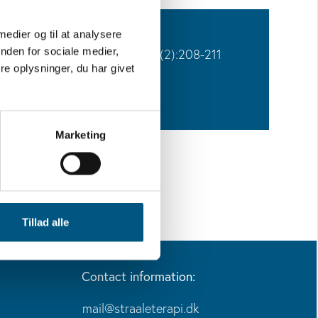
 medier og til at analysere
SOURCE
nden for sociale medier,
Acta Oncol. 2020 Feb;59(2):208-211
e oplysninger, du har givet
PUBLICATIONDATE
05 Dec 2019
Marketing
Tillad alle
Contact information:
mail@straaleterapi.dk