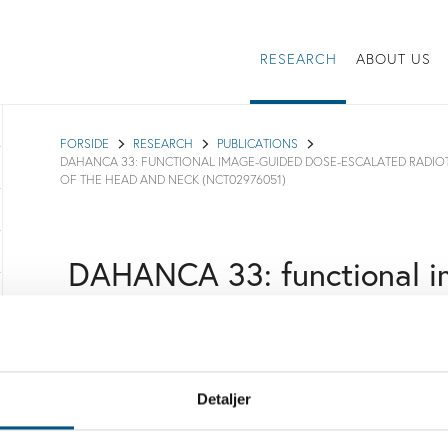
RESEARCH
ABOUT US
FORSIDE
RESEARCH
PUBLICATIONS
DAHANCA 33: FUNCTIONAL IMAGE-GUIDED DOSE-ESCALATED RADIO
OF THE HEAD AND NECK (NCT02976051)
DAHANCA 33: functional i
escalated radiotherapy to 
squamous cell carcinoma o
(NCT02976051)
Detaljer