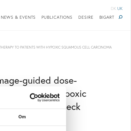
DK
UK
NEWS & EVENTS
PUBLICATIONS
DESIRE
BIGART
THERAPY TO PATIENTS WITH HYPOXIC SQUAMOUS CELL CARCINOMA
mage-guided dose-
patients with hypoxic
f the head and neck
Om