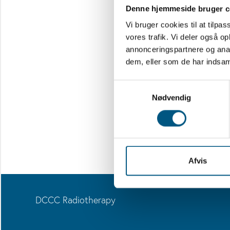
Denne hjemmeside bruger c
Vi bruger cookies til at tilpas
vores trafik. Vi deler også 
annonceringspartnere og anal
dem, eller som de har indsaml
Samtykkevalg
Nødvendig
Afvis
DCCC Radiotherapy