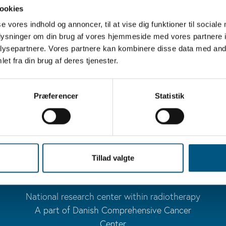
ookies
se vores indhold og annoncer, til at vise dig funktioner til sociale
AUTHORS
oplysninger om din brug af vores hjemmeside med vores partnere i
Saksø M, Primdahl H, Johansen J,
ysepartnere. Vores partnere kan kombinere disse data med andr
Nowicka-Matus K, Overgaard J;
et fra din brug af deres tjenester.
DAHANCA
Præferencer
Statistik
ABSTRACT
No abstract available
Tillad valgte
National research center within radiotherapy
A part of Danish Comprehensive Cancer
Center