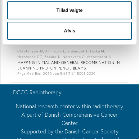
JC, Tanderup K
Tillad valgte
CONE BEAM COMPUTED TOMOGRAPHY-BASED
MONITORING AND MANAGEMENT OF TARGET AND
ORGAN MOTION DURING EXTERNAL BEAM
RADIOTHERAPY IN CERVICAL CANCER
Afvis
Phys Imaging Radiat Oncol. 2018 Dec 20;9:14-20 2018
Christensen JB, Almhagen E, Stolarczyk L, Liszka M,
Hernandez GG, Bassler N, Nørrevang O, Vestergaard A.
MAPPING INITIAL AND GENERAL RECOMBINATION IN
SCANNING PROTON PENCIL BEAMS.
Phys Med Biol. 2020 Jun 5;65(11):115003 2020
DCCC Radiotherapy
National research center within radiotherapy
A part of Danish Comprehensive Cancer
Center
Supported by the Danish Cancer Society