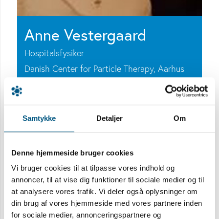
Anne Vestergaard
Hospitalsfysiker
Danish Center for Particle Therapy
,
Aarhus
University Hospital
RESEARCH INTERESTS
DK: Mine interesser er reference dosimetri for
Samtykke
Detaljer
Om
protoner, protonplanlægning specielt for hjerner,
børn og hoved hals. Monte Carlo beregninger og
Denne hjemmeside bruger cookies
LET/RBE i forbindelse med planlægning og
Vi bruger cookies til at tilpasse vores indhold og
dosimetri.
annoncer, til at vise dig funktioner til sociale medier og til
at analysere vores trafik. Vi deler også oplysninger om
UK: My interests include reference dosimetry for
din brug af vores hjemmeside med vores partnere inden
protons, proton planning, especially for brains,
for sociale medier, annonceringspartnere og